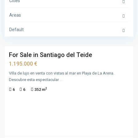
Cities
Areas
Default
29
For Sale in Santiago del Teide
For
Sale
1.195.000 €
Villa de lujo en venta con vistas al mar en Playa de La Arena.
Descubre esta espectacular
...
2
6
6
352 m