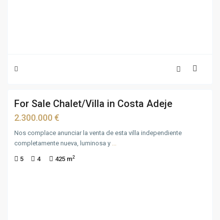
20
For Sale Chalet/Villa in Costa Adeje
For
Sale
2.300.000 €
Nos complace anunciar la venta de esta villa independiente
completamente nueva, luminosa y
...
2
5
4
425 m