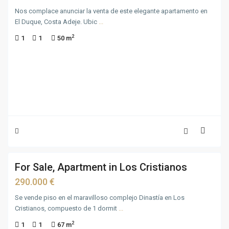
Nos complace anunciar la venta de este elegante apartamento en
El Duque, Costa Adeje. Ubic
...
2
1
1
50 m
16
For Sale, Apartment in Los Cristianos
For
Sale
290.000 €
Se vende piso en el maravilloso complejo Dinastía en Los
Cristianos, compuesto de 1 dormit
...
2
1
1
67 m