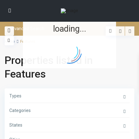
loading...
Advanced Search
Home
Features
Properties listed in
Features
Types
Categories
States