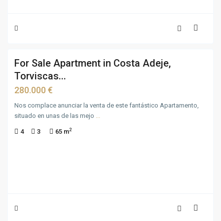
14
For Sale Apartment in Costa Adeje,
For
Torviscas...
Sale
280.000 €
Nos complace anunciar la venta de este fantástico Apartamento,
situado en unas de las mejo
...
2
4
3
65 m
10