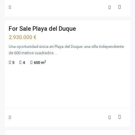
34
For Sale Playa del Duque
For
Sale
2.930.000 €
Una oportunidad única en Playa del Duque: una villa independiente
de 600 metros cuadrados
...
2
5
4
600 m
52