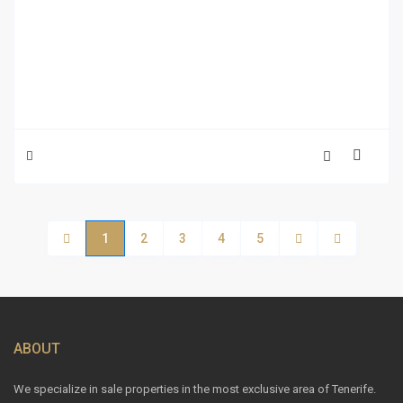
1
2
3
4
5
ABOUT
We specialize in sale properties in the most exclusive area of ​​Tenerife.