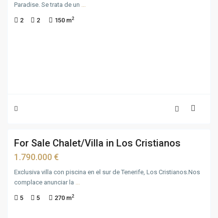
Paradise. Se trata de un
...
2
2
2
150 m
41
For Sale Chalet/Villa in Los Cristianos
For
Sale
1.790.000 €
Exclusiva villa con piscina en el sur de Tenerife, Los Cristianos.Nos
complace anunciar la
...
2
5
5
270 m