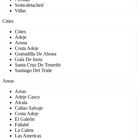
Semi-detached
Villas
Cities
Cities
Adeje
Arona
Costa Adeje
Granadilla De Abona
Guía De Isora
Santa Cruz De Tenerife
Santiago Del Teide
Areas
Areas
Adeje Casco
Alcala
Callao Salvaje
Costa Adeje
El Galeón
Fañabé
La Caleta
Las Americas