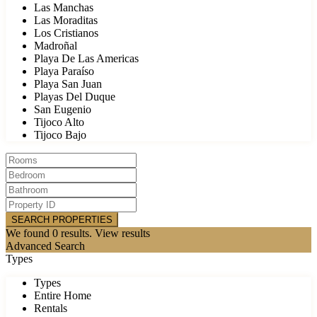
Las Manchas
Las Moraditas
Los Cristianos
Madroñal
Playa De Las Americas
Playa Paraíso
Playa San Juan
Playas Del Duque
San Eugenio
Tijoco Alto
Tijoco Bajo
We found
0
results.
View results
Advanced Search
Types
Types
Entire Home
Rentals