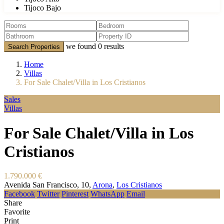
Tijoco Bajo
we found
0
results
Search Properties
Home
Villas
For Sale Chalet/Villa in Los Cristianos
Sales
Villas
For Sale Chalet/Villa in Los
Cristianos
1.790.000 €
Avenida San Francisco, 10,
Arona
,
Los Cristianos
Facebook
Twitter
Pinterest
WhatsApp
Email
Share
Favorite
Print