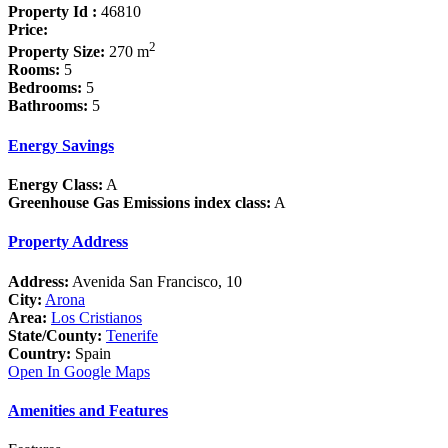
Property Id :
46810
Price:
2
Property Size:
270 m
Rooms:
5
Bedrooms:
5
Bathrooms:
5
Energy Savings
Energy Class:
A
Greenhouse Gas Emissions index class:
A
Property Address
Address:
Avenida San Francisco, 10
City:
Arona
Area:
Los Cristianos
State/County:
Tenerife
Country:
Spain
Open In Google Maps
Amenities and Features