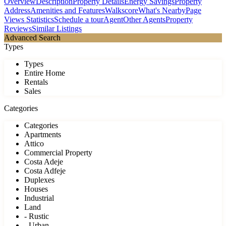
Overview
Description
Property Details
Energy Savings
Property
Address
Amenities and Features
Walkscore
What's Nearby
Page
Views Statistics
Schedule a tour
Agent
Other Agents
Property
Reviews
Similar Listings
Advanced Search
Types
Types
Entire Home
Rentals
Sales
Categories
Categories
Apartments
Attico
Commercial Property
Costa Adeje
Costa Adfeje
Duplexes
Houses
Industrial
Land
- Rustic
- Urban